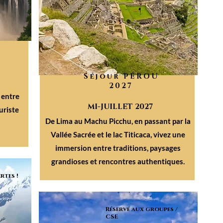
Séjour PÉROU
2027
 entre
MI-JUILLET 2027
uriste
De Lima au Machu Picchu, en passant par la
Vallée Sacrée et le lac Titicaca, vivez une
immersion entre traditions, paysages
grandioses et rencontres authentiques.
rtes !
Réservé aux groupes /
CSE