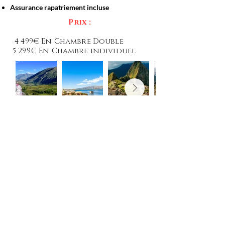
Assurance rapatriement incluse
Prix :
4 499€ En Chambre Double
5 299€ En Chambre individuel
CLUB VOYAGE EVENT
clubvoyageevent@gmail.com
+594 694 940 700
+594 594 357 619
Ouverture de l'agence