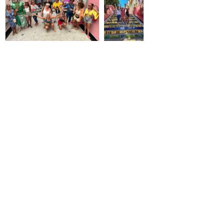
CLUB VOYAGE EVENT
clubvoyageevent@gmail.com
+594 694 940 700
+594 594 357 619
Ouverture de l'agence
Ouverture de l’agence :
Lun–Ven 09:00–13:00 / 15:00–18:00 • Sam
fermé
• Dim fermé
4E Rue Abriba, résidence
Mandela 97300 Cayenne