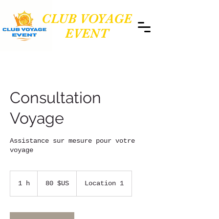
CLUB VOYAGE
EVENT
Consultation
Voyage
Assistance sur mesure pour votre
voyage
80
dollars
1 h
1
80 $US
Location 1
des
États-
Unis