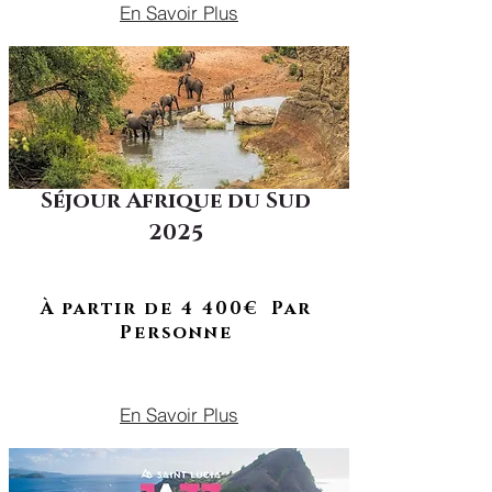
En Savoir Plus
Séjour Afrique du Sud
2025
À RETROUVER EN 2026
Des safaris mythiques aux paysages
côtiers spectaculaires
À partir de 4 400€ Par
Personne
DU 19 AVRIL AU 03 MAI 2025
En Savoir Plus