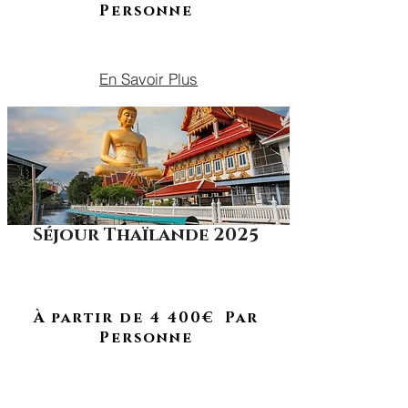
Personne
OCTOBRE 2025
En Savoir Plus
Séjour Thaïlande 2025
Un programme pour ressentir la
douceur de vivre thaïlandaise et
À RETROUVER EN 2027
ses traditions.
À partir de 4 400€ Par
Personne
OCTOBRE
VACANCES DE TOUSSAINTS