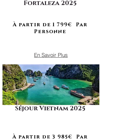
Fortaleza 2025
À RETROUVER EN 2026
Plages paradisiaques, dunes, soleil
& ambiance brésilienne
À partir de 1 799€ Par
Personne
SEPTEMBRE 2025
En Savoir Plus
Séjour Vietnam 2025
De la baie d’Halong aux lanternes
de Hoi An, un voyage entre nature
Séjour complet !
et héritage.
À partir de 3 985€ Par