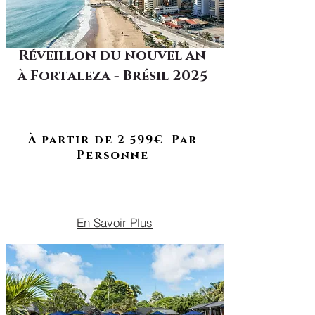
Réveillon du nouvel an
à Fortaleza - Brésil 2025
Séjour reporté !
Plongez dans un réveillon
brésilien où la fête, le soleil et
l'évasion se rencontrent
À partir de 2 599€ Par
Personne
DU 29 DÉCEMBRE 2025 AU 06
JANVIER 2026
En Savoir Plus