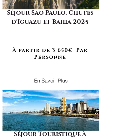
Séjour Sao Paulo, Chutes
d'Iguazu et Bahia 2025
À RETROUVER EN 2026
Un voyage au cœur des contrastes
entre traditions millénaires et
vision futuriste
À partir de 3 650€ Par
Personne
DU 18 AU 25 JUILLET 2025
En Savoir Plus
Séjour Touristique à