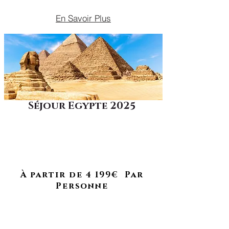
En Savoir Plus
Séjour Egypte 2025
Plongez au cœur des mystères de
l’Égypte : explore les pyramides et
À RETROUVER EN 2026
découvrez des trésors millénaires
entre désert et temples
légendaires.
À partir de 4 199€ Par
Personne
​DU 15 AU 27 MAI 2025
VACANCES DE PÂQUES