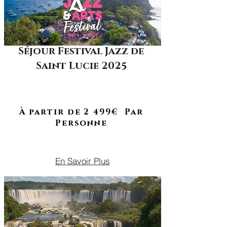
Séjour Festival Jazz de
Saint Lucie 2025
À RETROUVER EN 2026
Concerts, soleil et vibes caraïbes :
vis ta plus belle semaine de l’année
à Sainte-Lucie !
À partir de 2 499€ Par
Personne
DU 06 AU 13 MAI 2025
En Savoir Plus