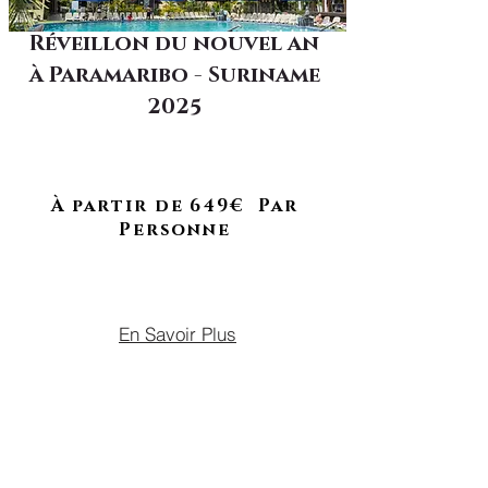
Réveillon du nouvel an
à Paramaribo - Suriname
Séjour complet !
2025
Entre détente, shopping et
célébration dans la capitale
surinamaise
À partir de 649€ Par
Personne
DU 29 DÉCEMBRE 2025 AU 02
JANVIER 2026
En Savoir Plus