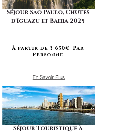
Séjour Sao Paulo, Chutes
d'Iguazu et Bahia 2025
À RETROUVER EN 2026
Un voyage au cœur des contrastes
entre traditions millénaires et
vision futuriste
À partir de 3 650€ Par
Personne
DU 18 AU 25 JUILLET 2025
En Savoir Plus
Séjour Touristique à