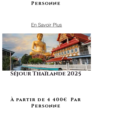
Personne
OCTOBRE 2025
En Savoir Plus
Séjour Thaïlande 2025
Un programme pour ressentir la
douceur de vivre thaïlandaise et
À RETROUVER EN 2027
ses traditions.
À partir de 4 400€ Par
Personne
OCTOBRE
VACANCES DE TOUSSAINTS