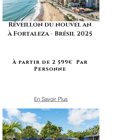
Réveillon du nouvel an
à Fortaleza - Brésil 2025
Séjour reporté !
Plongez dans un réveillon
brésilien où la fête, le soleil et
l'évasion se rencontrent
À partir de 2 599€ Par
Personne
DU 29 DÉCEMBRE 2025 AU 06
JANVIER 2026
En Savoir Plus