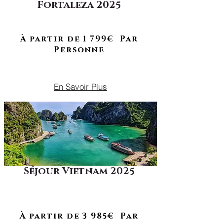
Fortaleza 2025
À RETROUVER EN 2026
Plages paradisiaques, dunes, soleil
& ambiance brésilienne
À partir de 1 799€ Par
Personne
SEPTEMBRE 2025
En Savoir Plus
Séjour Vietnam 2025
De la baie d’Halong aux lanternes
de Hoi An, un voyage entre nature
Séjour complet !
et héritage.
À partir de 3 985€ Par