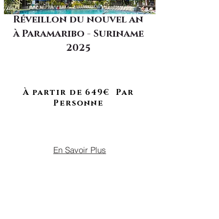
Réveillon du nouvel an
à Paramaribo - Suriname
Séjour complet !
2025
Entre détente, shopping et
célébration dans la capitale
surinamaise
À partir de 649€ Par
Personne
DU 29 DÉCEMBRE 2025 AU 02
JANVIER 2026
En Savoir Plus