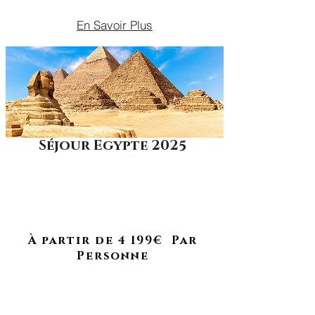
En Savoir Plus
Séjour Egypte 2025
Plongez au cœur des mystères de
l’Égypte : explore les pyramides et
À RETROUVER EN 2026
découvrez des trésors millénaires
entre désert et temples
légendaires.
À partir de 4 199€ Par
Personne
​DU 15 AU 27 MAI 2025
VACANCES DE PÂQUES