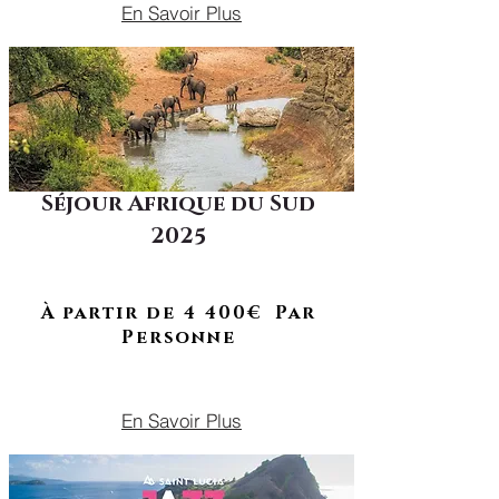
En Savoir Plus
Séjour Afrique du Sud
2025
À RETROUVER EN 2026
Des safaris mythiques aux paysages
côtiers spectaculaires
À partir de 4 400€ Par
Personne
DU 19 AVRIL AU 03 MAI 2025
En Savoir Plus