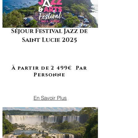
Séjour Festival Jazz de
Saint Lucie 2025
À RETROUVER EN 2026
Concerts, soleil et vibes caraïbes :
vis ta plus belle semaine de l’année
à Sainte-Lucie !
À partir de 2 499€ Par
Personne
DU 06 AU 13 MAI 2025
En Savoir Plus